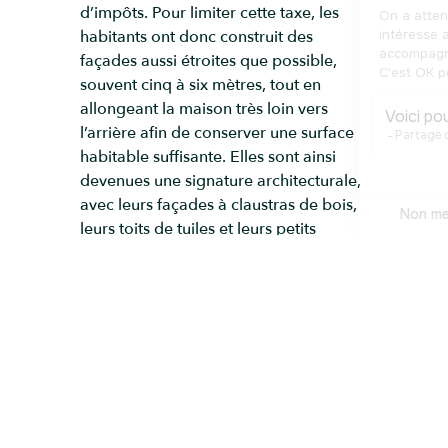
d’impôts. Pour limiter cette taxe, les
habitants ont donc construit des
façades aussi étroites que possible,
souvent cinq à six mètres, tout en
allongeant la maison très loin vers
l’arrière afin de conserver une surface
habitable suffisante. Elles sont ainsi
devenues une signature architecturale,
avec leurs façades à claustras de bois,
leurs toits de tuiles et leurs petits
jardins intérieurs. Vous êtes ici dans la
rue la plus connue du quartier,
Hanamikoji Street, véritable colonne
vertébrale de Gion, bordée
d’anciennes maisons de thé et de
restaurants. Un endroit où les traditions
sont encore bien présentes, ce qui en
fait l’un des lieux les plus
incontournables de l’ancienne capitale