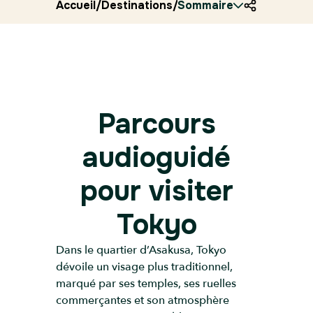
Accueil
/
Destinations
/
Sommaire
Japon
/
Ryocity
/
Tokyo
/
E
Parcours
audioguidé
pour visiter
Tokyo
Dans le quartier d’Asakusa, Tokyo
dévoile un visage plus traditionnel,
marqué par ses temples, ses ruelles
commerçantes et son atmosphère