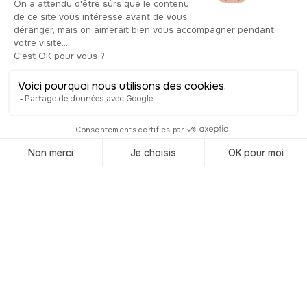
petit, avant de l’agrandir en 1935, à
l’occasion du tricentenaire du début de
la colonisation en Martinique. C’est à ce
moment que l’on installe également la
statue en bronze de Pierre Belin
d’Esnambuc, le premier colon d’origine
normande à s’être installé sur l’île. Ce
nouvel espace redevient le lieu de vie
par excellence de Fort-de-France, là où
l’on se rencontre et se où l’on se
rassemble. C’est ici qu’ont lieu les
cérémonies officielles et les
manifestations publiques, comme la
visite du Général de Gaulle en 1965.
En 1970, Aimé Césaire, alors maire de
la ville, fait déplacer les monuments
emblématiques de la colonisation pour
répondre aux attentes d’une partie de
la population. Ne cherchez pas