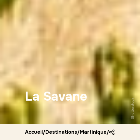
La Savane
Shutterstock
Accueil
/
Destinations
/
Martinique
/
La savane