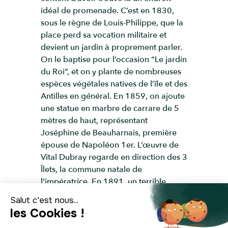
idéal de promenade. C’est en 1830,
sous le règne de Louis-Philippe, que la
place perd sa vocation militaire et
devient un jardin à proprement parler.
On le baptise pour l’occasion “Le jardin
du Roi”, et on y plante de nombreuses
espèces végétales natives de l’île et des
Antilles en général. En 1859, on ajoute
une statue en marbre de carrare de 5
mètres de haut, représentant
Joséphine de Beauharnais, première
épouse de Napoléon 1er. L’œuvre de
Vital Dubray regarde en direction des 3
Îlets, la commune natale de
l’impératrice. En 1891, un terrible
cyclone s’abat sur l’île dévastant tout
sur son passage. Le jardin est dans un
triste état. La ville le restaure petit à