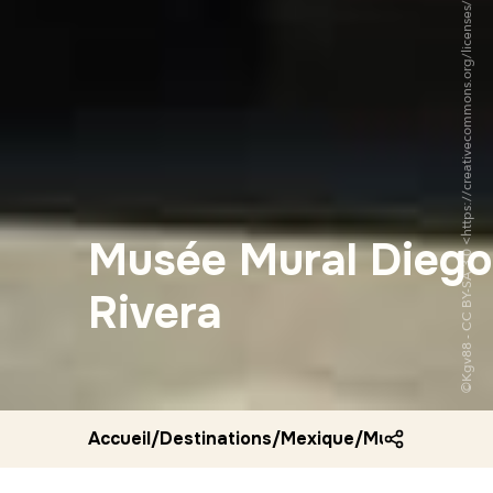
©Kgv88 - CC BY-SA 3.0 <https://creativecommons.org/licenses/by-sa/3.0/deed.fr>via Wikipedia Commons
Musée Mural Diego
Rivera
Accueil
/
Destinations
/
Mexique
/
Musee mural d