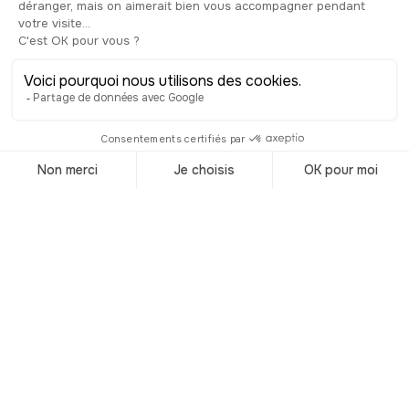
font résonner l’air très ancien de « Nous
te saluons, ô toi Notre-Dame », à
chaque passage d’heure entre 10h et
17h. Enfin, si vous vous octroyez une
visite du sanctuaire, ne manquez pas
de faire un tour par le musée des
objets liturgiques, au premier étage. La
collection y est vraiment précieuse
comme en témoigne “le Soleil de
Prague”. Ce n’est ni plus ni moins un
prestigieux ostensoir fait d’or et de
diamants. Plus de 6 000 pour être
exact. Ces joyaux ornaient
apparemment la robe de fiançailles de
la comtesse Kolovrate, grand-mère
maternelle présumée des défunts
jumeaux, Igor et Grichka Bogdanoff. Et
celle-ci en a fait don à sa mort.