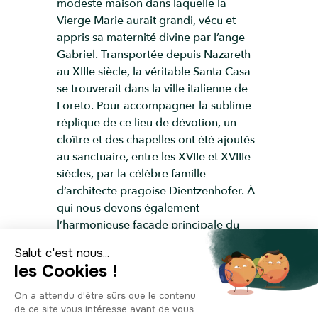
modeste maison dans laquelle la
Vierge Marie aurait grandi, vécu et
appris sa maternité divine par l’ange
Gabriel. Transportée depuis Nazareth
au XIIIe siècle, la véritable Santa Casa
se trouverait dans la ville italienne de
Loreto. Pour accompagner la sublime
réplique de ce lieu de dévotion, un
cloître et des chapelles ont été ajoutés
au sanctuaire, entre les XVIIe et XVIIIe
siècles, par la célèbre famille
d’architecte pragoise Dientzenhofer. À
qui nous devons également
l’harmonieuse façade principale du
monument. Dans la tour se tiennent les
trente cloches du célèbre carillon de
Notre-Dame-de-Lorette. Disposées sur
trois étages, avec un poids de 270 kilos
pour la plus grande de la troupe, elles