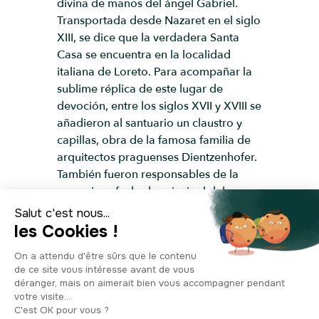
divina de manos del ángel Gabriel.
Transportada desde Nazaret en el siglo
XIII, se dice que la verdadera Santa
Casa se encuentra en la localidad
italiana de Loreto. Para acompañar la
sublime réplica de este lugar de
devoción, entre los siglos XVII y XVIII se
añadieron al santuario un claustro y
capillas, obra de la famosa familia de
arquitectos praguenses Dientzenhofer.
También fueron responsables de la
armoniosa fachada principal del
monumento. La torre alberga las
treinta campanas del famoso carillón
de Notre-Dame-de-Lorette. Dispuestas
en tres niveles, la mayor del grupo
pesa 270 kilos, hacen sonar la antigua
melodía de «Te saludamos, Nuestra
Señora» cada hora entre las 10 h y las