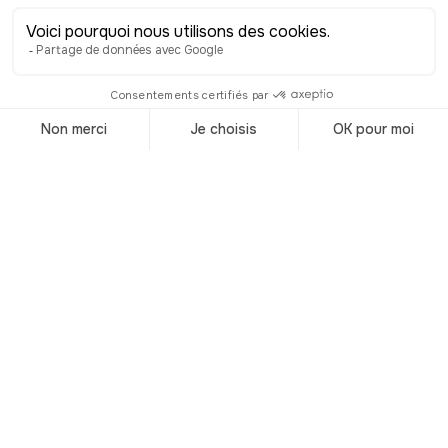
17 h. Por último, si te permites una
visita al santuario, no te pierdas el
museo de objetos litúrgicos del primer
piso. La colección que hay aquí es
realmente preciosa, como demuestra
el «Sol de Praga». Se trata, ni más ni
menos, que de una prestigiosa
custodia de oro y diamantes. Más de
6.000, para ser exactos. Al parecer,
estas joyas adornaban el vestido de
compromiso de la condesa Kolovrate,
presunta abuela materna de los
difuntos gemelos Igor y Grichka
Bogdanoff. Ella las donó a su muerte.