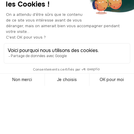
drapeau rouge à étoile jaune y est
hissé après la proclamation de
l’indépendance, faisant de la tour un
symbole fort de la souveraineté
vietnamienne. Aujourd’hui, les visiteurs
peuvent monter jusqu’au sommet pour
profiter d’une vue panoramique sur
Hanoï et les grands sites voisins,
comme la citadelle impériale, le
Mausolée de Hồ Chí Minh et le parc
Lénine.