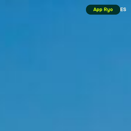
App Ryo
ES