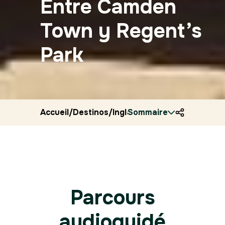
Entre Camden
Town y Regent’s
Park
Accueil
/
Destinos
/
Inglaterra
Sommaire
/
Ryocity
/
Londres
Parcours
audioguidé