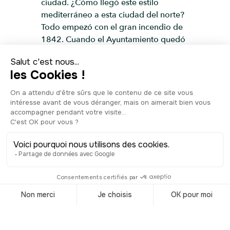
ciudad. ¿Cómo llegó este estilo
mediterráneo a esta ciudad del norte?
Todo empezó con el gran incendio de
1842. Cuando el Ayuntamiento quedó
destruido, se puso en marcha un gran
plan de reurbanización y se construyó
un nuevo canal, el Alsterfleet. Alexis de
Châteauneuf, un arquitecto urbanista
nacido en Hamburgo de padres
inmigrantes franceses se encargó del
proyecto de reconstrucción. En el lado
oeste del canal, diseñó una arcada de
estilo italiano, originalmente pintada
de amarillo ocre y luego enlucida de
blanco. Son un ejemplo de lo que en
Hamburgo se conoce como
arquitectura posterior al incendio, y
ahora son una visita imprescindible
cuando se recorre la ciudad.