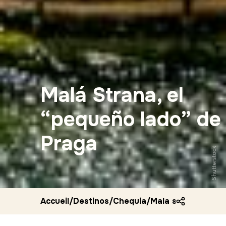
Malá Strana, el
“pequeño lado” de
Praga
Shutterstock
Accueil
/
Destinos
/
Chequia
/
Mala strana el pe