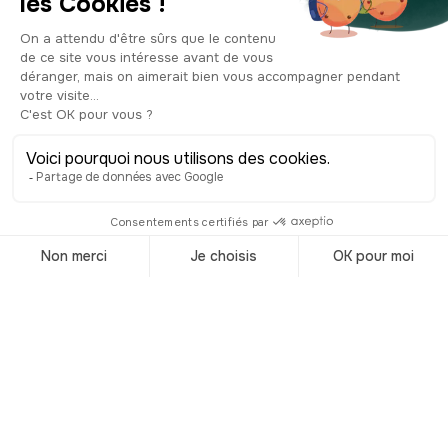
cornisas talladas y una hermosa pila
bautismal en mármol rojo. Con el paso
de los siglos se añadieron elementos
cristianos: un coro, altares, frescos y,
sobre todo, el campanario. Es esa torre
esbelta que sobresale por encima de
los tejados de Split. Se construyó poco
a poco entre los siglos XII y XVI, con un
estilo primero románico, luego gótico
y más tarde con toques barrocos. Es
uno de los campanarios medievales
más emblemáticos de Dalmacia. Si te
atreves, puedes subir los escalones
hasta lo alto: la vista de Split y del
Adriático es espectacular. Eso sí, la
subida puede impresionar… y la
campana suena fuerte cuando menos
lo esperas. Entre los elementos más
notables del interior están las puertas