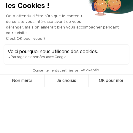
azules que captan la mirada de
inmediato. Sus líneas más sobrias
transmiten solidez y rigor, típicas de la
arquitectura institucional de comienzos
de siglo. Avanza unos metros hasta el
número 8 para admirar la que llaman
“La casa más colorida de Eslovenia”.
Absolutamente deslumbrante en su
explosión de colores y motivos
geométricos, es una de las fachadas
favoritas de la ciudad. Como su vecina,
también es obra de Ivan Vurnik, pero lo
que la hace tan distinta es la
colaboración de su esposa Helena,
pintora de profesión. Juntos
imaginaron un edificio alegre y
vibrante, inspirado en el folclore
esloveno y con los colores de la
bandera por todo lo alto. Un trabajo