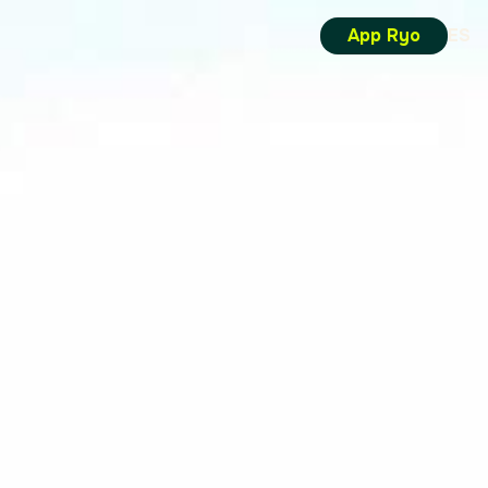
App Ryo
ES