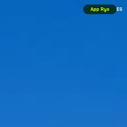
App Ryo
ES