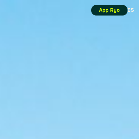
App Ryo
ES