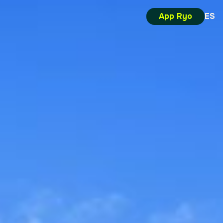
App Ryo
ES