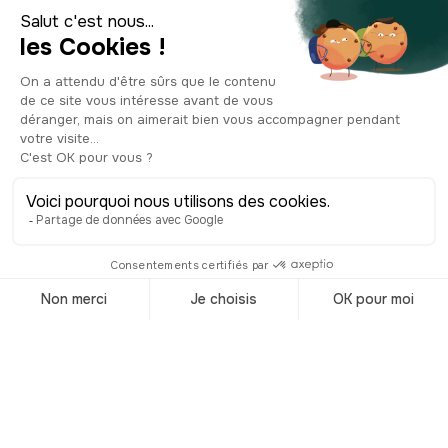
Municipal es uno de los tesoros del
edificio: está decorada con nueve
grandes frescos pintados en 1937 por
Raoul Guiraud, un artista luminista de
origen catalán asentado en Béziers.
Estas pinturas narran la historia de la
ciudad desde la prehistoria hasta la
Revolución francesa: la llegada de
Saint Aphrodise, la Baeterrae romana,
la cruzada albigense o el trágico
episodio del asesinato de los gabelous
en 1790, los agentes de la gabela de la
sal que fueron ejecutados aquí mismo,
en la torre del Reloj, antes de ser
arrojados por las ventanas. Al entrar en
el patio también verás la estatua del
Camel, el animal totémico de Béziers.
Clasificado Monumento Histórico, el
Ayuntamiento sigue albergando los