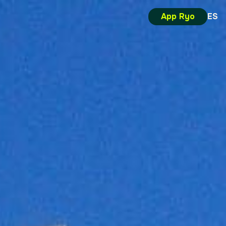
App Ryo
ES