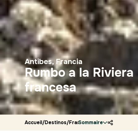
Antibes, Francia
Rumbo a la Riviera
francesa
Accueil
/
Destinos
/
Francia
Sommaire
/
Ryocity
/
Antibes