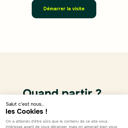
Démarrer la visite
Quand partir ?
Ene.
Feb.
Marzo
Abril
13°
13°
15°
17°
6
5
5
7