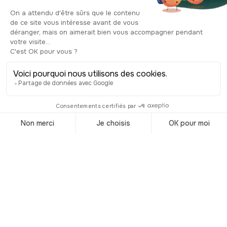
merece una visita.
Desafortunadamente, la entrada tiene
un costo, ¡pero el ticket te da acceso al
interior y a la impresionante Cripta de
la Catedral! ¡Es la más importante de
Gran Bretaña e Irlanda juntas!
Construida en 1172, se extiende bajo
toda la superficie de la catedral y
expone objetos extraños y misteriosos.
Descubrirás el tesoro de la catedral,
pero también el corazón momificado
de San Lorenzo O'Toole, el antiguo
arzobispo de Dublín y el santo patrón
de la ciudad. Pero el más singular de
todos es sin duda el conjunto de
momias de un gato y una rata,
encontradas encerradas en un tubo de
órgano, y apodadas “Tom & Jerry” por
los habitantes. También puedes