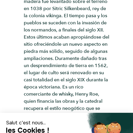
madera fue levantado sobre el terreno
en 1038 por Sitric Silkenbeard, rey de
la colonia vikinga. El tiempo pasa y los
pueblos se suceden con la invasión de
los normandos, a finales del siglo XII.
Estos últimos acaban apropiándose del
sitio ofreciéndole un nuevo aspecto en
piedra más sólido, seguido de algunas
ampliaciones. Duramente dañado tras
un desprendimiento de tierra en 1562,
el lugar de culto será renovado en su
casi totalidad en el siglo XIX durante la
época victoriana. Es un rico
comerciante de whisky, Henry Roe,
quien financia las obras y la catedral
recupera el estilo neogótico que se
puede apreciar hoy en día.
Considerada el corazón espiritual de la
ciudad, la catedral Christ Church bien