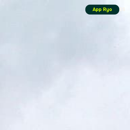
App Ryo
ES