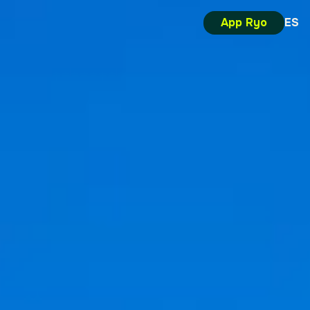
App Ryo
ES