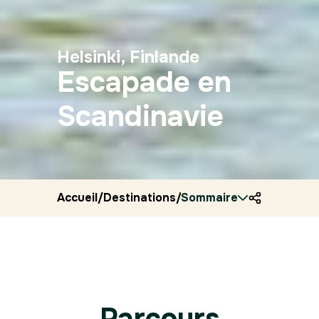
Helsinki, Finlande
Escapade en
Scandinavie
Accueil
/
Destinations
/
Sommaire
Finlande
/
Ryocity
/
Helsin
Parcours