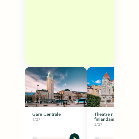
Gare Centrale
Théâtre national
finlandais
1/27
2/27