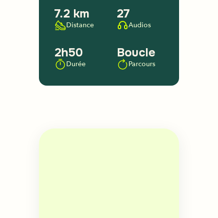
7.2 km
27
Distance
Audios
2h50
Boucle
Durée
Parcours