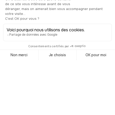
commerce et le trafic maritime devient
de plus en plus important. On peut
même embarquer depuis Brest pour
aller jusqu’à New York ! Au fil des
années, il continue de se développer :
c’est aujourd’hui un port de commerce,
de plaisance, de passager, un port
industriel et le plus important port
militaire de la façade atlantique. Et
c’est, en prime, l’un des plus grands de
France. Il façonne depuis de nombreux
siècles mainteanant une partie de la
rade de Brest, l’une des plus grandes
du monde. Si vous souhaitez en profiter
davantage, vous pouvez, avant de
continuer le parcours, continuer dans la
petite rue qui vous emmène sur la
gauche, pour rejoindre la digue
Lapérouse, d'où vous avez un tout