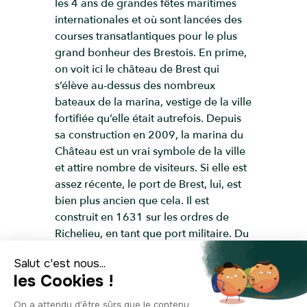
les 4 ans de grandes fêtes maritimes
internationales et où sont lancées des
courses transatlantiques pour le plus
grand bonheur des Brestois. En prime,
on voit ici le château de Brest qui
s’élève au-dessus des nombreux
bateaux de la marina, vestige de la ville
fortifiée qu’elle était autrefois. Depuis
sa construction en 2009, la marina du
Château est un vrai symbole de la ville
et attire nombre de visiteurs. Si elle est
assez récente, le port de Brest, lui, est
bien plus ancien que cela. Il est
construit en 1631 sur les ordres de
Richelieu, en tant que port militaire. Du
fait de sa position stratégique, il
développe vite plusieurs installations
militaires visant à protéger la cité. Au
XIXe siècle, il devient un port de