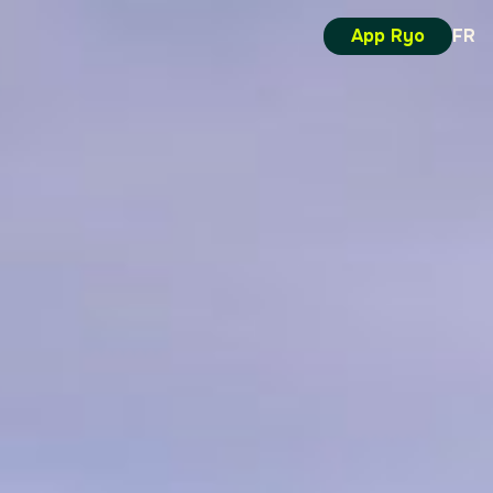
App Ryo
FR