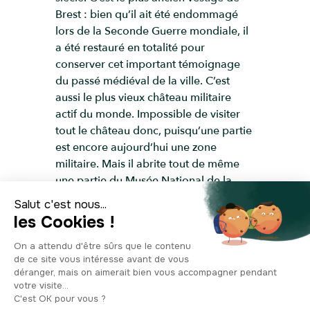
Brest : bien qu’il ait été endommagé
lors de la Seconde Guerre mondiale, il
a été restauré en totalité pour
conserver cet important témoignage
du passé médiéval de la ville. C’est
aussi le plus vieux château militaire
actif du monde. Impossible de visiter
tout le château donc, puisqu’une partie
est encore aujourd’hui une zone
militaire. Mais il abrite tout de même
une partie du Musée National de la
Marine, qui dévoile une collection de
maquettes de navires, des peintures et
des sculptures qui retracent l’histoire
de l’arsenal et de la vie militaire
brestoise de l’époque. Pour les plus
curieux, une visite s’impose donc dans
l’un des plus puissants châteaux du