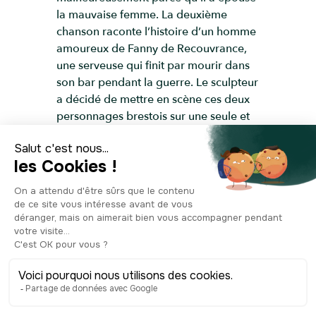
la mauvaise femme. La deuxième
chanson raconte l’histoire d’un homme
amoureux de Fanny de Recouvrance,
une serveuse qui finit par mourir dans
son bar pendant la guerre. Le sculpteur
a décidé de mettre en scène ces deux
personnages brestois sur une seule et
même statue, illustrant Fanny de
Laninon et Jean Quémeneur d’une
façon plutôt symbolique : Fanny retient
Jean et l’empêche de tomber dans le
port, où, d’après la chanson, il s’est
noyé.