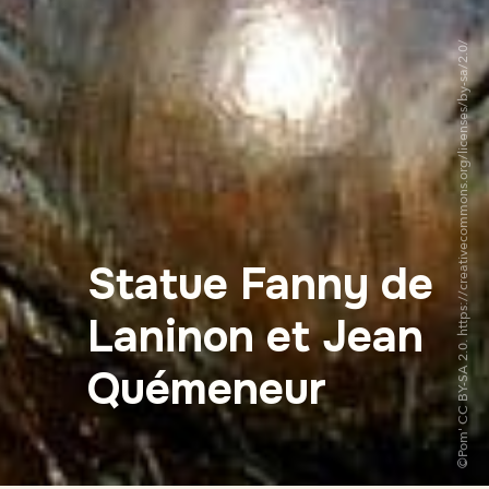
©Pom' CC BY-SA 2.0. https://creativecommons.org/licenses/by-sa/2.0/
Statue Fanny de
Laninon et Jean
Quémeneur