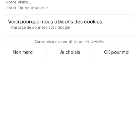
les après-midi d’été. Elle est récoltée
manuellement chaque soir pendant la
saison estivale. Du fait de ses
conditions bien particulières, la
production est plus restreinte que pour
le sel, ce qui en fait un produit plus
rare, et donc plus cher, parfois même
assimilé à un produit de luxe. Rien de
tel que de saupoudrer vos plats avec
de la fleur de sel pour en sublimer la
saveur. Dans les marais salants pousse
un tout autre produit, bien moins connu
: les salicornes. Il s’agit d’une plante
surprenante qui peut être consommée
en omelette, en salade, confite dans du
vinaigre, crue ou cuite en
accompagnement de viandes, par
exemple. Riche en minéraux et en
fibres, elle est dotée de nombreux