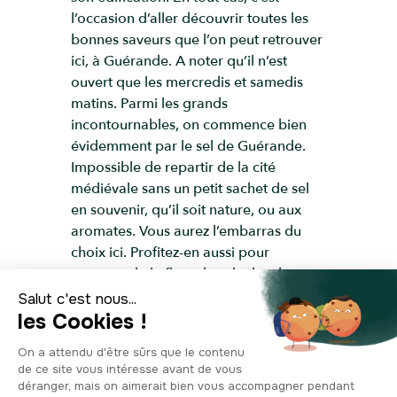
l’occasion d’aller découvrir toutes les
bonnes saveurs que l’on peut retrouver
ici, à Guérande. A noter qu’il n’est
ouvert que les mercredis et samedis
matins. Parmi les grands
incontournables, on commence bien
évidemment par le sel de Guérande.
Impossible de repartir de la cité
médiévale sans un petit sachet de sel
en souvenir, qu’il soit nature, ou aux
aromates. Vous aurez l’embarras du
choix ici. Profitez-en aussi pour
ramener de la fleur de sel, plus douce
et plus délicate. Utilisée dans les plats
comme touche de finition, c’est une fine
couche de gros sel qui se forme à la
surface des marais salants pendant une
période bien précise, à savoir pendant