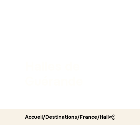
Halles de
Guérande
Accueil
/
Destinations
/
France
/
Halles de guer