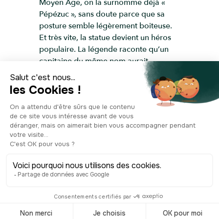
Moyen Âge, on la surnomme déjà «
Pépézuc », sans doute parce que sa
posture semble légèrement boiteuse.
Et très vite, la statue devient un héros
populaire. La légende raconte qu’un
capitaine du même nom aurait
repoussé les Anglais en 1355, lors de
la chevauchée du Prince Noir,
empêchant les soldats d’entrer dans la
rue Française toute proche, la grande
artère de Béziers. C’est ainsi que
Pépézuc devient le défenseur mythique
de la ville. Au fil des siècles, les
Biterrois en font une figure familière :
lors des fêtes médiévales des Caritats,
on le peint, on l’habille, on danse
autour de lui, on crie « Vive Pépézuc ! »
comme s’il était encore vivant. Encore
aujourd’hui, son nom réapparaît lors