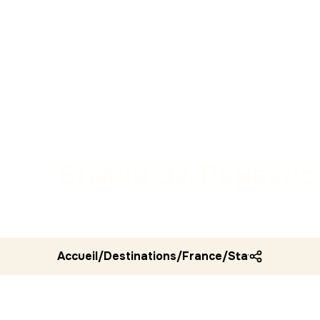
Statue de Pépézuc
Accueil
/
Destinations
/
France
/
Statue de pepe