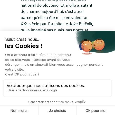
national de Slovénie. Et si elle a autant
de charme aujourd’hui, c’est aussi
parce qu’elle a été mise en valeur au
XXᵉ siècle par l’architecte Jože Plečnik,
qui a imaginé ses quais, ses ponts et
même une grande écluse
monumentale. Une balade le long de
ses rives reste l’un des plus beaux
moyens de découvrir Ljubljana.