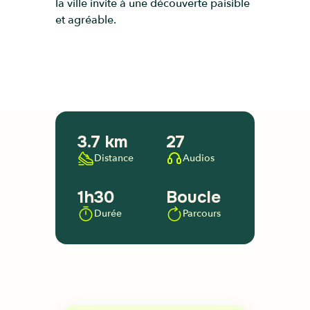
la ville invite à une découverte paisible
et agréable.
3.7 km
27
Distance
Audios
1h30
Boucle
Durée
Parcours