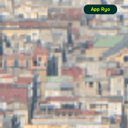
App Ryo
EN