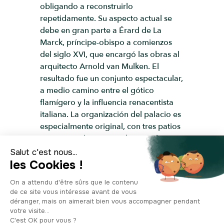
obligando a reconstruirlo
repetidamente. Su aspecto actual se
debe en gran parte a Érard de La
Marck, príncipe-obispo a comienzos
del siglo XVI, que encargó las obras al
arquitecto Arnold van Mulken. El
resultado fue un conjunto espectacular,
a medio camino entre el gótico
flamígero y la influencia renacentista
italiana. La organización del palacio es
especialmente original, con tres patios
sucesivos. El primero, abierto a los
visitantes, está rodeado por cuatro
galerías de bóvedas góticas. Fíjate en
sus sesenta columnas curvadas: cada
una es distinta y está decorada con
rostros, máscaras grotescas o motivos
fantásticos. Es como un libro de piedra
que mezcla humor, imaginación y