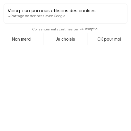
maestría. Los otros dos patios, más
privados, están hoy ocupados por los
servicios judiciales y solo se pueden
visitar en ocasiones especiales. El
palacio no fue únicamente la
residencia de los príncipes-obispos,
también funcionó como centro de
poder de la principado de Lieja, e
incluso como tribunal donde el propio
príncipe impartía justicia. Y todavía hoy
conserva ese papel de autoridad, pues
alberga tanto el Palacio de Justicia
como la sede de la Provincia de Lieja.
Su arquitectura también refleja su
historia accidentada: la fachada sur,
orientada hacia la plaza, tuvo que ser
reconstruida en 1734 tras un incendio,
esta vez en estilo Luis XIV-Regencia; y