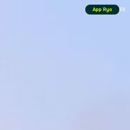
App Ryo
ES