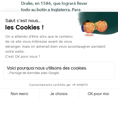
Drake, en 1586, que logrará llevar
todo su botín a Inglaterra. Para
protegerse de los ataques, debido a
que eran muy numerosos, los
españoles rodean la ciudad con fuertes
y murallas que permiten evitar varios
asedios, como el mayor ataque
registrado por Cartagena, el del
comandante británico Edward Vernon
en 1741. Le debemos la victoria al
almirante español Blas de Lezo, quien
comandó brillantemente una armada,
con una gran escasez de soldados
frente al enemigo. A pesar de la
sucesión de estos tumultos, la rueda de
la Fortuna sigue girando para la ciudad
colombiana que se enriquece una y
otra vez. No se ve ninguna piedra en el
camino, hasta que en 1811 se firmó