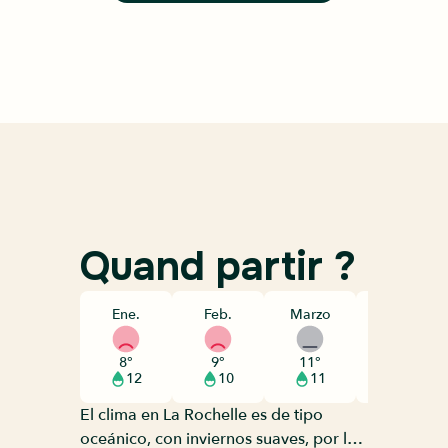
Quand partir ?
Ene.
Feb.
Marzo
Abril
8°
9°
11°
13°
12
10
11
10
El clima en La Rochelle es de tipo
oceánico, con inviernos suaves, por lo