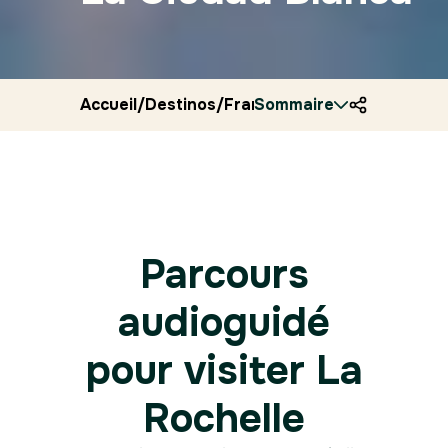
Accueil
/
Destinos
/
Francia
Sommaire
/
Ryocity
/
La rochell
Parcours
audioguidé
pour visiter La
Rochelle