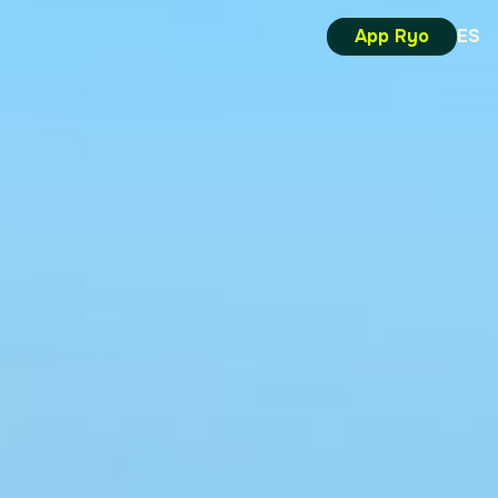
App Ryo
ES