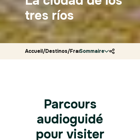
La ciudad de los
tres ríos
Accueil
/
Destinos
/
Francia
Sommaire
/
Ryocity
/
Mont de m
Parcours
audioguidé
pour visiter