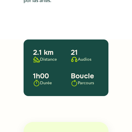
por las artes.
2.1 km
21
Distance
Audios
1h00
Boucle
Durée
Parcours