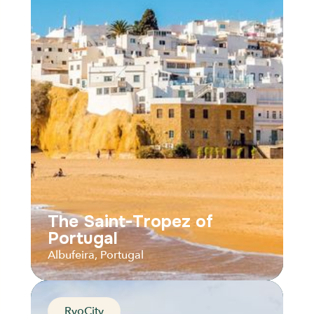
Thousand Stories
Aveiro, Portugal
Distance
Durée
Audios
Parcours
The Saint-Tropez of
Portugal
Albufeira, Portugal
RyoCity