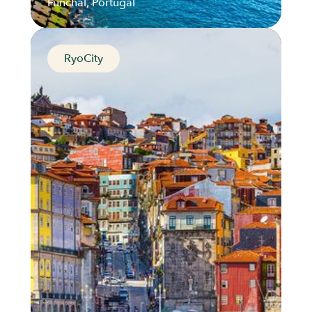
Funchal, Portugal
RyoCity
The Capital of the Island
of Flowers
Funchal, Portugal
Distance
Durée
Audios
Parcours