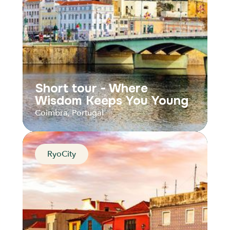
Audios
Parcours
Short tour - Where
Wisdom Keeps You Young
Coimbra, Portugal
RyoCity
Short tour - Where
Wisdom Keeps You Young
Coimbra, Portugal
Distance
Durée