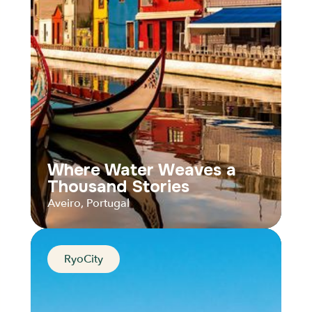
Audios
Parcours
Where Water Weaves a
Thousand Stories
Aveiro, Portugal
RyoCity
Where Water Weaves a