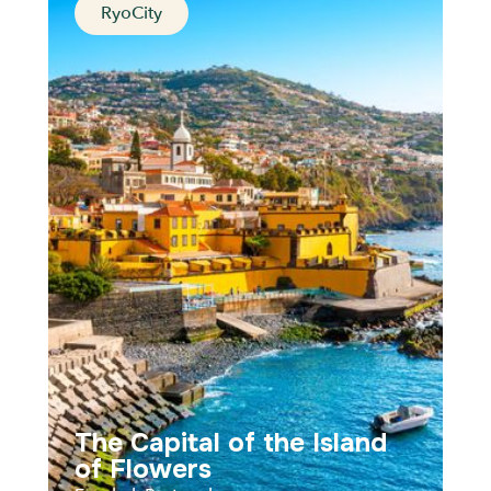
RyoCity
The City of Seven Hills
Lisbon, Portugal
Distance
Durée
Audios
Parcours
The Capital of the Island
of Flowers