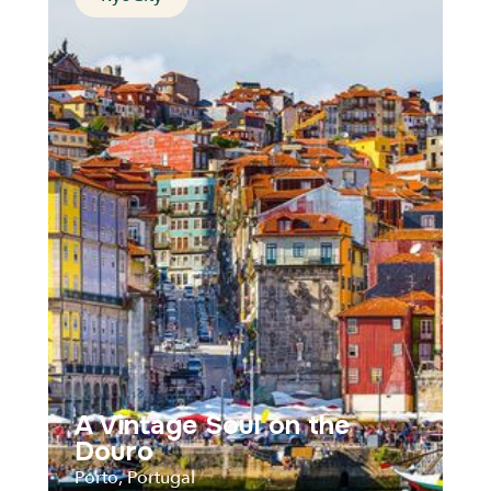
The Saint-Tropez of
Portugal
Albufeira, Portugal
Distance
Durée
Audios
Parcours
A Vintage Soul on the
Douro
Porto, Portugal