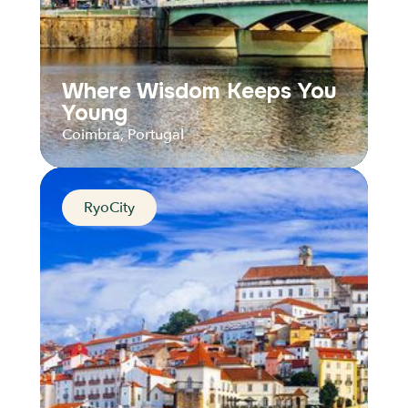
Where Wisdom Keeps You
Young
Coimbra, Portugal
RyoCity
Where Wisdom Keeps You
Young
Coimbra, Portugal
Distance
Durée