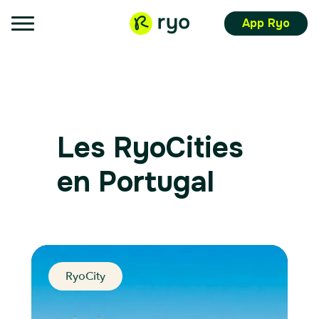
App Ryo
Les RyoCities
en Portugal
RyoCity