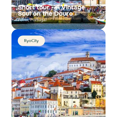
Short tour - A Vintage
Soul on the Douro
Porto, Portugal
RyoCity
Short tour - A Vintage
Soul on the Douro
Porto, Portugal
Distance
Durée
Audios
Parcours