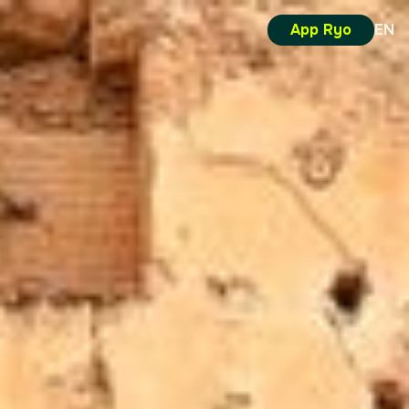
App Ryo
EN