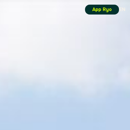
App Ryo
EN