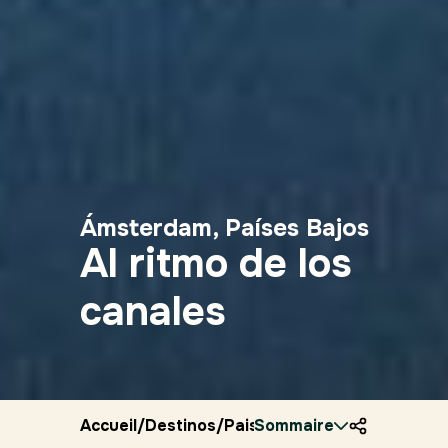
Ámsterdam, Países Bajos
Al ritmo de los
canales
Accueil
/
Destinos
/
Paises bajos
Sommaire
/
Ryocity
/
Amst