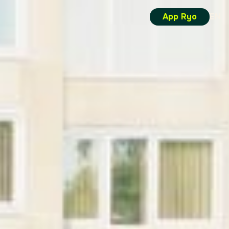
App Ryo
EN