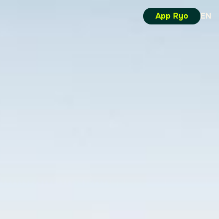
App Ryo
EN