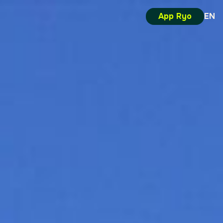
App Ryo
EN