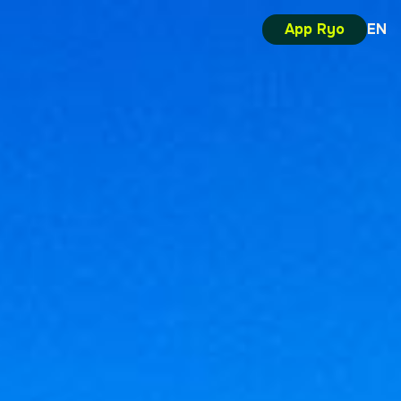
App Ryo
EN