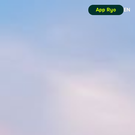
App Ryo
EN