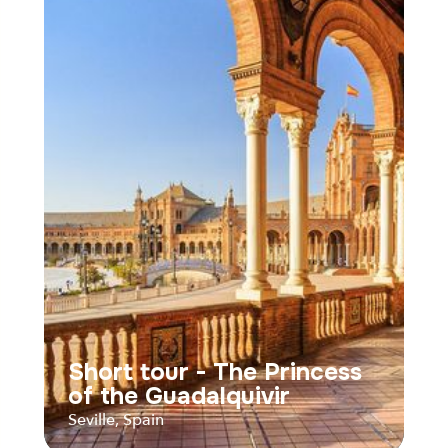
Suspended between Sky
and Peaks
Ronda, Spain
Distance
Durée
Audios
Parcours
Short tour - The Princess
of the Guadalquivir
Seville, Spain