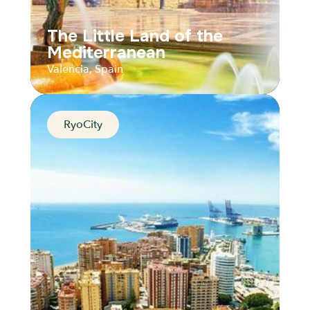
The Little Land of the
Mediterranean
Valencia, Spain
RyoCity
The Little Land of the
Mediterranean
Valencia, Spain
Distance
Durée
Audios
Parcours