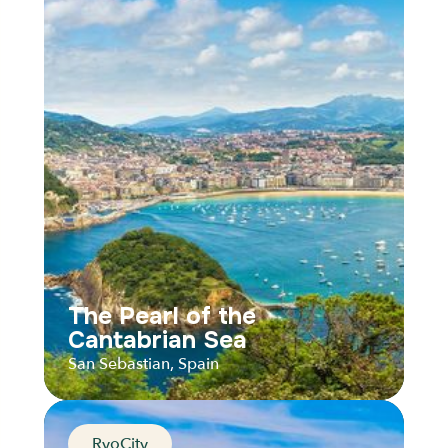
Catalan capital
Barcelona, Spain
Distance
Durée
Audios
Parcours
The Pearl of the
Cantabrian Sea
San Sebastian, Spain
RyoCity