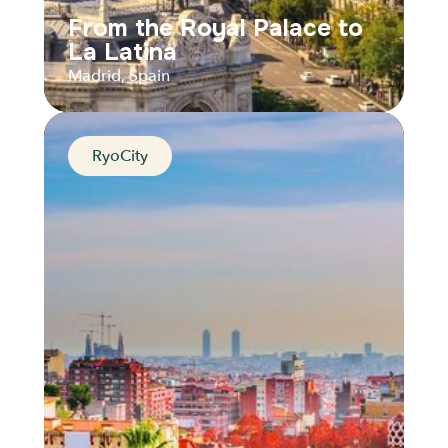
From the Royal Palace to
La Latina
Madrid, Spain
RyoCity
From the Royal Palace to
La Latina
Madrid, Spain
Distance
Durée
Audios
Parcours