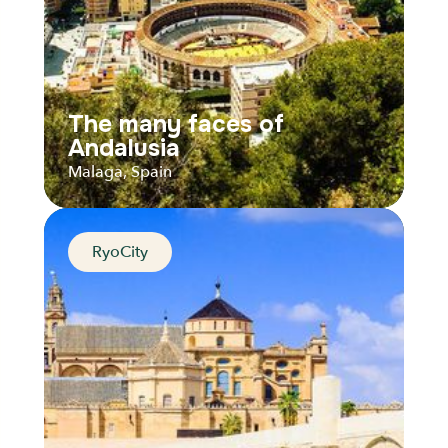
The many faces of
Andalusia
Malaga, Spain
RyoCity
The many faces of
Andalusia
Malaga, Spain
Distance
Durée