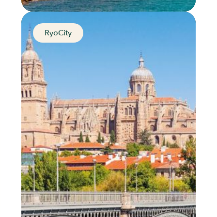
RyoCity
The city of sea and
freedom
Cadiz, Spain
Distance
Durée
Audios
Parcours