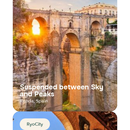
La Orotava, Spain
Distance
Durée
Audios
Parcours
Suspended between Sky
and Peaks
Ronda, Spain
RyoCity