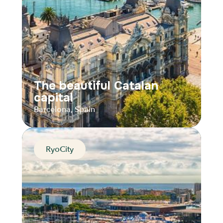
The beautiful Catalan
capital
Barcelona, Spain
RyoCity
The beautiful Catalan
capital
Barcelona, Spain
Distance
Durée