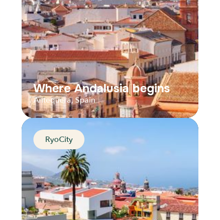
Where Andalusia begins
Antequera, Spain
RyoCity
Where Andalusia begins
Antequera, Spain
Distance
Durée