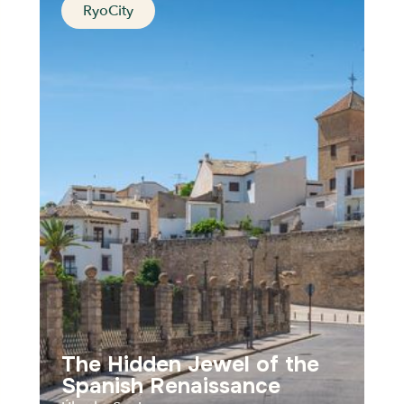
RyoCity
Isle of Kings
Palma de Mallorca, Spain
Distance
Durée
Audios
Parcours
The Hidden Jewel of the
Spanish Renaissance