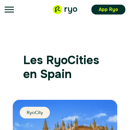
App Ryo
Les RyoCities
en Spain
RyoCity