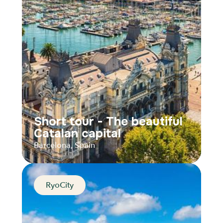
Audios
Parcours
Short tour - The beautiful
Catalan capital
Barcelona, Spain
RyoCity
Short tour - The beautiful