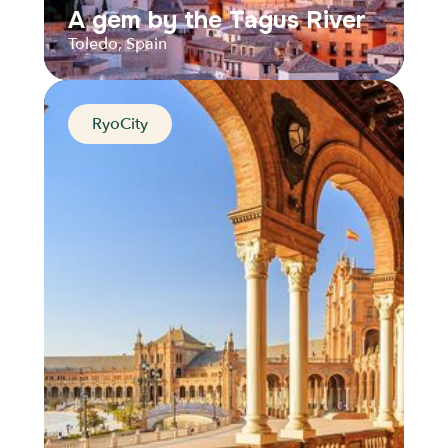
A gem by the Tagus River
Toledo, Spain
RyoCity
A gem by the Tagus River
Toledo, Spain
Distance
Durée
Audios
Parcours