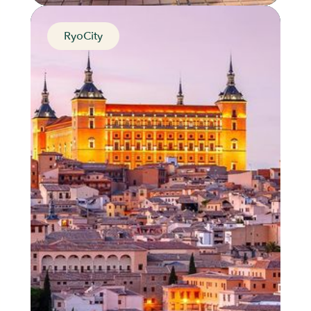
RyoCity
Short tour - The Princess
of the Guadalquivir
Seville, Spain
Distance
Durée
Audios
Parcours