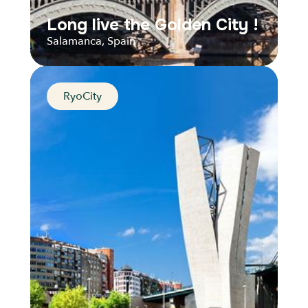
Long live the Golden City !
Salamanca, Spain
RyoCity
Long live the Golden City !
Salamanca, Spain
Distance
Durée
Audios
Parcours