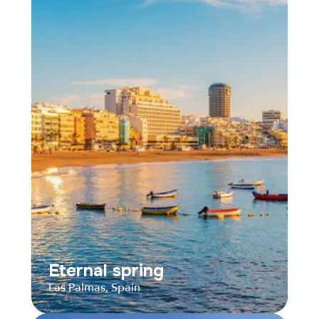
Capital of the Nasrid
Kingdom
Granada, Spain
Distance
Durée
Audios
Parcours
Eternal spring
Las Palmas, Spain