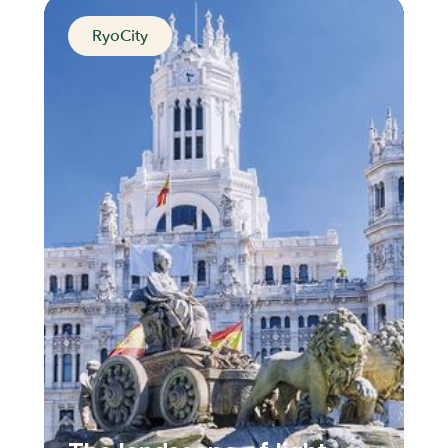
RyoCity
Eternal spring
Las Palmas, Spain
Distance
Durée
Audios
Parcours