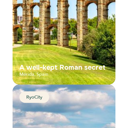
Audios
Parcours
A well-kept Roman secret
Mérida, Spain
RyoCity
A well-kept Roman secret
Mérida, Spain