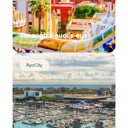
Through Gaudí’s eyes
Barcelona, Spain
RyoCity
Through Gaudí’s eyes
Barcelona, Spain
Distance
Durée
Audios
Parcours