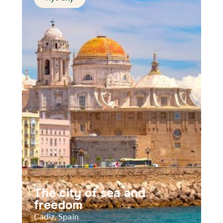
The Pearl of the
Cantabrian Sea
San Sebastian, Spain
Distance
Durée
Audios
Parcours
The city of sea and
freedom
Cadiz, Spain