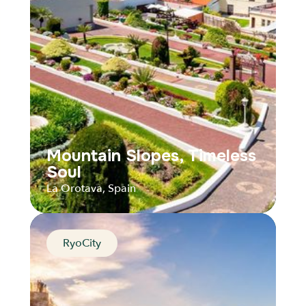
Audios
Parcours
Mountain Slopes, Timeless
Soul
La Orotava, Spain
RyoCity
Mountain Slopes, Timeless
Soul