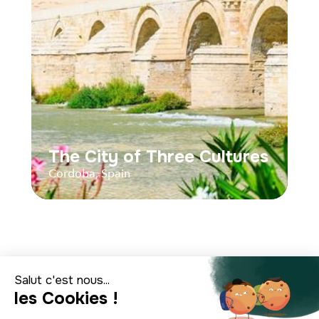
Audios
Parcours
The City of Three Cultures
Cordoba, Spain
The City of Three Cultures
Cordoba, Spain
Distance
Durée