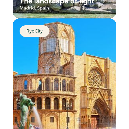
The landscape of light
Madrid, Spain
RyoCity
The landscape of light
Madrid, Spain
Distance
Durée
Audios
Parcours