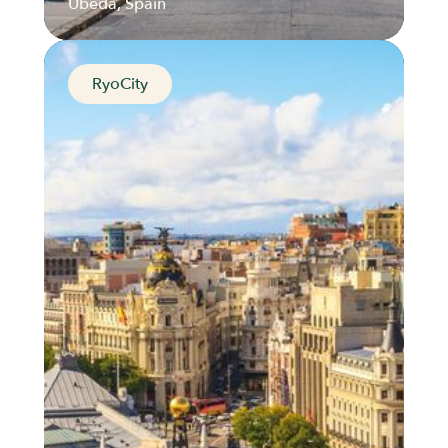
Úbeda, Spain
RyoCity
The Hidden Jewel of the
Spanish Renaissance
Úbeda, Spain
Distance
Durée
Audios
Parcours