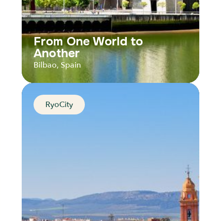
From One World to
Another
Bilbao, Spain
RyoCity
From One World to
Another
Bilbao, Spain
Distance
Durée
Audios
Parcours