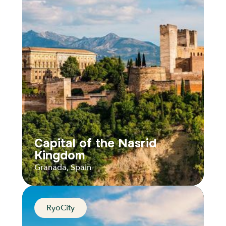
Distance
Durée
Audios
Parcours
Capital of the Nasrid
Kingdom
Granada, Spain
RyoCity