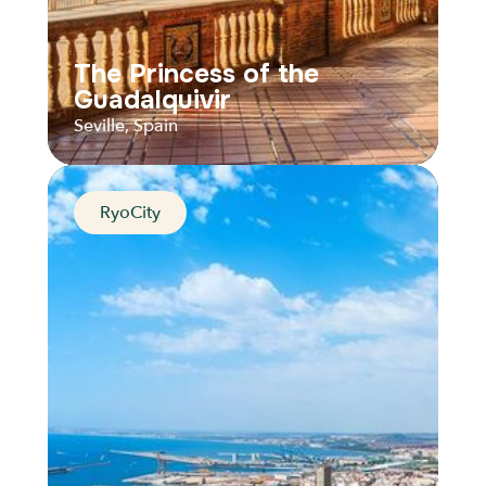
The Princess of the
Guadalquivir
Seville, Spain
RyoCity
The Princess of the
Guadalquivir
Seville, Spain
Distance
Durée
Audios
Parcours