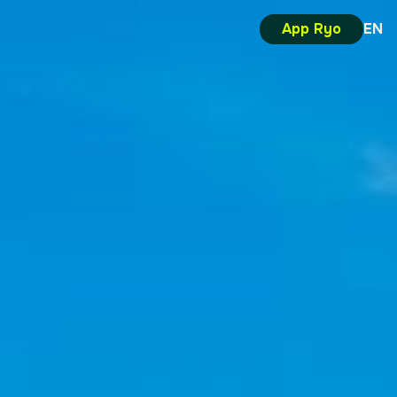
App Ryo
EN